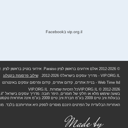
vip.org.il בFacebook
© 2012-
2026 אולם אירועים בראשון לציון Paraiso. אירועי בוטיק בראשון לציון. אירועים קטנים בראשון לציון.
VIP.ORG.IL - מדריך עסקים בישראל© 2012-
2026
.
שילוב פרסומת בקטלוג
Web Time ltd
-
בניית אתרים
,
קידום אתרים
,
קידום ופרסום עסקים באינטרנט
2026
VIP.ORG.IL © 2012-
כל הזכויות שמורות. VIP.ORG.IL
בבעלות וויב טיים 2009 בע"מ חברת וויב טיים 2009 בע"מ אינה אחראית טקסט ותמונות שפורסמו על ידי המפרסמים באתר.
האחריות הבלעדית על הפרטים הינכם מוסרים לספק היא אחריותכם בלבד. מומל