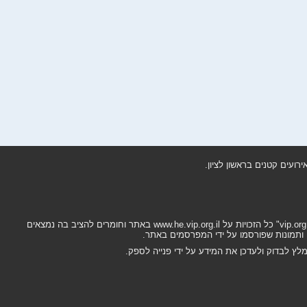
בשעה שימוש מלא או חלקי של חומרים, היפר חובה: מדריך עסקים בישראל "vip.org.il" כל הזכויות על www.he.vip.org.il באתר וחומרים להציב בה נמצאים
ץ לבדוק ולעדכן את המידע על ידי פנייה לספק.