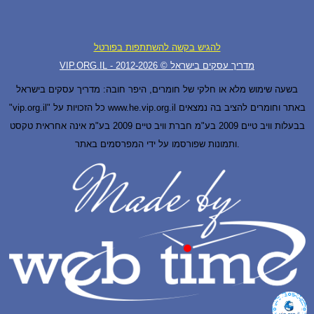
להגיש בקשה להשתתפות בפורטל
VIP.ORG.IL - מדריך עסקים בישראל © 2012-
2026
בשעה שימוש מלא או חלקי של חומרים, היפר חובה: מדריך עסקים בישראל
"vip.org.il" כל הזכויות על www.he.vip.org.il באתר וחומרים להציב בה נמצאים
בבעלות וויב טיים 2009 בע"מ חברת וויב טיים 2009 בע"מ אינה אחראית טקסט
ותמונות שפורסמו על ידי המפרסמים באתר.