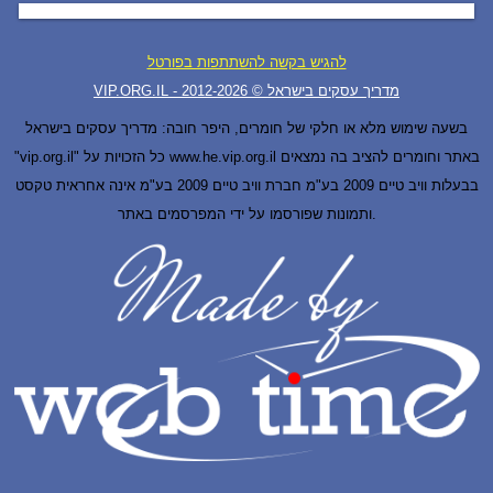
להגיש בקשה להשתתפות בפורטל
VIP.ORG.IL - מדריך עסקים בישראל © 2012-
2026
בשעה שימוש מלא או חלקי של חומרים, היפר חובה: מדריך עסקים בישראל
"vip.org.il" כל הזכויות על www.he.vip.org.il באתר וחומרים להציב בה נמצאים
בבעלות וויב טיים 2009 בע"מ חברת וויב טיים 2009 בע"מ אינה אחראית טקסט
ותמונות שפורסמו על ידי המפרסמים באתר.