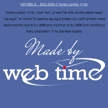
VIP.ORG.IL - מדריך עסקים בישראל © 2012-
2026
בשעה שימוש מלא או חלקי של חומרים, היפר חובה: מדריך עסקים בישראל
"vip.org.il" כל הזכויות על www.he.vip.org.il באתר וחומרים להציב בה נמצאים
בבעלות וויב טיים 2009 בע"מ חברת וויב טיים 2009 בע"מ אינה אחראית טקסט
ותמונות שפורסמו על ידי המפרסמים באתר.