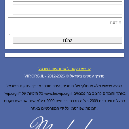
להגיש בקשה להשתתפות בפורטל
VIP.ORG.IL - מדריך עסקים בישראל © 2012-
2026
בשעה שימוש מלא או חלקי של חומרים, היפר חובה: מדריך עסקים בישראל
"vip.org.il" כל הזכויות על www.he.vip.org.il באתר וחומרים להציב בה נמצאים
בבעלות וויב טיים 2009 בע"מ חברת וויב טיים 2009 בע"מ אינה אחראית טקסט
ותמונות שפורסמו על ידי המפרסמים באתר.