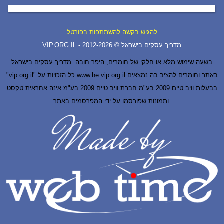
להגיש בקשה להשתתפות בפורטל
VIP.ORG.IL - מדריך עסקים בישראל © 2012-
2026
בשעה שימוש מלא או חלקי של חומרים, היפר חובה: מדריך עסקים בישראל
"vip.org.il" כל הזכויות על www.he.vip.org.il באתר וחומרים להציב בה נמצאים
בבעלות וויב טיים 2009 בע"מ חברת וויב טיים 2009 בע"מ אינה אחראית טקסט
ותמונות שפורסמו על ידי המפרסמים באתר.