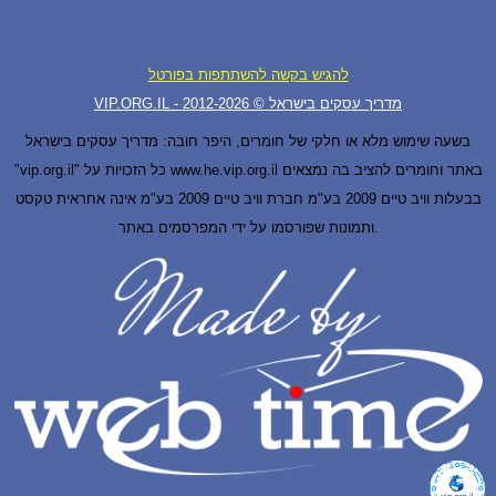
להגיש בקשה להשתתפות בפורטל
VIP.ORG.IL - מדריך עסקים בישראל © 2012-
2026
בשעה שימוש מלא או חלקי של חומרים, היפר חובה: מדריך עסקים בישראל
"vip.org.il" כל הזכויות על www.he.vip.org.il באתר וחומרים להציב בה נמצאים
בבעלות וויב טיים 2009 בע"מ חברת וויב טיים 2009 בע"מ אינה אחראית טקסט
ותמונות שפורסמו על ידי המפרסמים באתר.