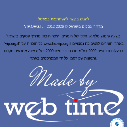
להגיש בקשה להשתתפות בפורטל
VIP.ORG.IL - מדריך עסקים בישראל © 2012-
2026
בשעה שימוש מלא או חלקי של חומרים, היפר חובה: מדריך עסקים בישראל
"vip.org.il" כל הזכויות על www.he.vip.org.il באתר וחומרים להציב בה נמצאים
בבעלות וויב טיים 2009 בע"מ חברת וויב טיים 2009 בע"מ אינה אחראית טקסט
ותמונות שפורסמו על ידי המפרסמים באתר.