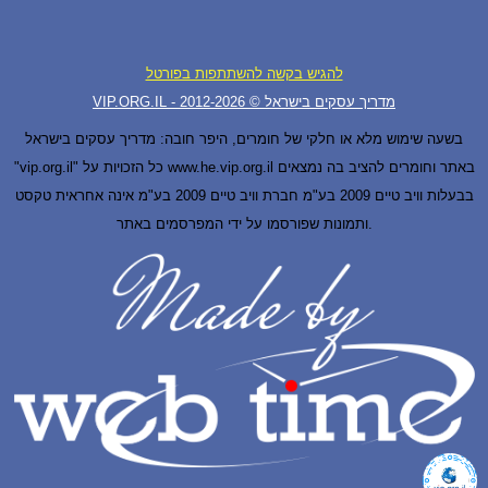
להגיש בקשה להשתתפות בפורטל
VIP.ORG.IL - מדריך עסקים בישראל © 2012-
2026
בשעה שימוש מלא או חלקי של חומרים, היפר חובה: מדריך עסקים בישראל
"vip.org.il" כל הזכויות על www.he.vip.org.il באתר וחומרים להציב בה נמצאים
בבעלות וויב טיים 2009 בע"מ חברת וויב טיים 2009 בע"מ אינה אחראית טקסט
ותמונות שפורסמו על ידי המפרסמים באתר.