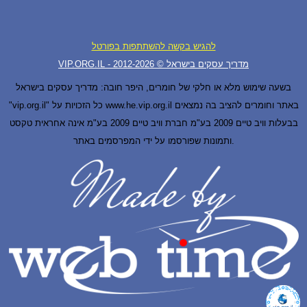
להגיש בקשה להשתתפות בפורטל
VIP.ORG.IL - מדריך עסקים בישראל © 2012-
2026
בשעה שימוש מלא או חלקי של חומרים, היפר חובה: מדריך עסקים בישראל
"vip.org.il" כל הזכויות על www.he.vip.org.il באתר וחומרים להציב בה נמצאים
בבעלות וויב טיים 2009 בע"מ חברת וויב טיים 2009 בע"מ אינה אחראית טקסט
ותמונות שפורסמו על ידי המפרסמים באתר.