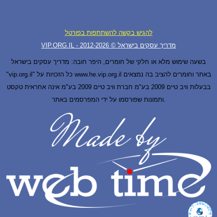
להגיש בקשה להשתתפות בפורטל
VIP.ORG.IL - מדריך עסקים בישראל © 2012-
2026
בשעה שימוש מלא או חלקי של חומרים, היפר חובה: מדריך עסקים בישראל
"vip.org.il" כל הזכויות על www.he.vip.org.il באתר וחומרים להציב בה נמצאים
בבעלות וויב טיים 2009 בע"מ חברת וויב טיים 2009 בע"מ אינה אחראית טקסט
ותמונות שפורסמו על ידי המפרסמים באתר.