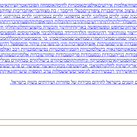
צווה
אולמות אירועים
אולפנים
אומנויות לחימה
אוסמוזה הפוכה
אטרקציות
איטו
 עיצוב אתרים
בניית ציפורניים
בעלי חיים
בר / בת מצווה
בריאות
בריכות שחיה
ב
בבת ים
גני ילדים בחולון
גני ילדים בחיפה
גני ילדים בטבריה
גני ילדים בנהריה
גני 
וחשמל
דיילות
דלתות
דרושים/ות
הדברות
הובלות
הומיאופתיה
הופעות
הכרויות
הס
שר
חוגים
חופש ונופש
חופשה בארץ
חיזוי
חינוך והכשרה מקצועית
חלונות
חלקי חי
ייצור עוגות
ייצור רהיטים
ימי הולדת
ירידה במשקל
כיבוי אש
כרטיסים למופעים
ל
ה
מורים
מזגנים
מזכרות
מזרנים
מחשבים
מטבחים
מיני בר מים
מיסטיקה
מכללה
מכל
בדות שיניים
מערכות אזעקה
מערכות מיני-בר
מערכת טיהור מים
מפעל רהיט
בש
סאונות
סדנאות בישול
סוכנויות דוגמניות
סוכנויות נסיעות
סוכנויות רכב ואולמ
בודות בנייה
עבודות גבס
עבודות פרקט
עבודות שחזור
עובדות אלומיניום
עוגות
עו
ים
קוסמטיקאים
קוסמטיקה וניחוחות
קוסמים
קורס בישול
קורס טבח
קורס מצילי
בארץ
רשתות לחלונות
שואבי אבק
שטיפת מכוניות
שיעורים
שיעורים פרטיים
שיפו
ידאו
שירותי רכב
שירותים לוגיסטיים
שיש
שמלות ערב
תוספות שיער
תזונאית
תי