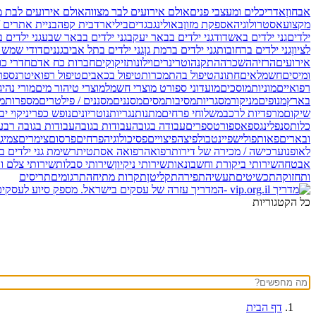
אבחון
אדריכלים ומעצבי פנים
אולם אירועים לבר מצווה
אולם אירועים לבת מ
מקצוע
אסטרולוגיה
אספקת מזון
באולינג
בגדים
ביליארד
בית קפה
בניית אתרים /
ילדים
גני ילדים באשדוד
גני ילדים בבאר יעקב
גני ילדים בבאר שבע
גני ילדים 
לציון
גני ילדים ברחובות
גני ילדים ברמת גן
גני ילדים בתל אביב
גננים
דודי שמש 
אירועים
הרזיה
השכרה
התקנה
וטרינרים
וילונות
זיקוקים
חברות כח אדם
חדרי כו
ומיסים
חשמלאים
חתונה
טיפול בהתמכרות
טיפול בכאבים
טיפול רפואי
טרנספר
רפואיים
מוניות
מוסכים
מועדוני ספורט
מוצרי חשמל
מוצרי טיהור מים
מורי נהיג
בארץ
מנופים
מניקור
מסגריות
מסיבות
מסים
מסננים
מסננים / פילטרים
מספרות
מע
שיקום
מרפדיות לרכב
משלוחי פרחים
מתנות
נגריות
נוטריונים
נופש כפרי
ניקוי י
כלות
סנפלינג
ספא
ספורט
ספרים
עבודה בגובה
עבודות בגובה
עבודות בגובה רב
ע
ובארים
פאות
פוליש
פיינטבול
פיצה
פיצויים
פסיכולוגיה
פרחים
פרסום
צימרים
צמיג
לאופנוע
רכישה / מכירה של דירות
רפואה
רפואה אסתטית
רשימת גני ילדים 
אבטחה
שירותי ביקורת וחשבונאות
שירותי ניקיון
שירותי סבלות
שירותי צלם וו
ותחזוקה
תכשיטים
תעשיה
תפירה
תקליטן
תקרות מתיחה
תרגומים
תריסים
כל הקטגוריות
דף הבית