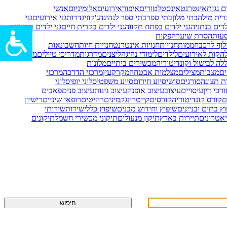
ם גגות
אינטרנט
אינסטלטורים
איפור
אירועים
אלומיניום
אנשי
רית מילה
בתי מלון
בתי ספר
בתי ספר לנהיגה
ג'קוזי
גדרות
גני אירועים
גני
ילדים בנתניה
גני ילדים בפתח תקווה
גני ילדים בקרית חיים
גני ילדים בראשון
עות
הסרת שיער
הפקות
לוף לרכב
חממות
חנויות
חנויות אינטרנט
חנויות חיות
חשבונאות
הקות לאירועים
לילדים
לימודי נהיגה
ליצנים
מדרגות
מדריכי טיולים
מומחים
לה לבישול וקונדיטוריה
מכשירים ביתיים
מלונות
ים
מצבות
מצילים
מצלמות אבטחה
מקרקעין
מרכזי הדרכה
מרכזי
ות תצוגה
סורגים
סושי
סיוע חירום
סיוע משפטי
סלוני יופי
סלוני
רכי דין
עיסויים
עיצוב
עיצוב אופנה
עיצוב גינות
עיצוב פנים
פאבים
ם
קורס קונדיטוריה
קורסים
קייטרינג
קמינים
רהיטים
רופאי שיניים
רישיון
ץ בתים ובניינים
שיפוץ וחידוש מבנים
שיפוץ כללי
שירות
שירותי
אטרונים
תיירות בארץ
תיקון מנעולים
תיקוני מכשירי חשמל
תיקונים