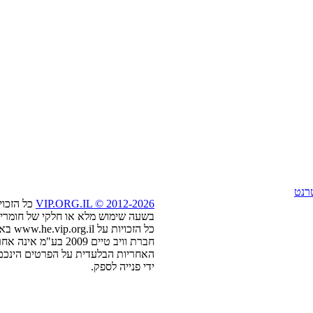
רנט
2026
VIP.ORG.IL © 2012-
כל הזכוי
בשעה שימוש מלא או חלקי של חומרים, היפ
כל הזכויות על www.he.vip.org.il באתר וחומרים להציב בה נמצאים בבעלות וויב טיים 2009 בע"מ
חברת וויב טיים 2009 בע"מ אינה אחראית טקסט ותמונות שפורסמו על ידי המפרסמים באתר.
האחריות הבלעדית על הפרטים הינכם 
ידי פנייה לספק.